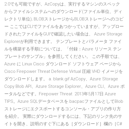
2.0でも可能ですが、AzCopyは、実行するマシンのスペック
からファイルシステムへのダウンロード(ファイル単位、ディ
レクトリ単位); BLOBストレージからBLOBストレージへのコピ
ー ここではCLIでファイルをあつかっていますが、アップロー
ドされたファイルをGUIで確認したい場合は、 Azure Storage
Explorerが利用できます。 テンプレートとパラメータ ファイ
ルを構築する手順については、「付録：Azure リソース テン
プレートのサンプル」を参照してください。 この手順では、
Azure に Linux Cisco ダウンロード ソフトウェア ページから
Cisco Firepower Threat Defense Virtual 圧縮 VHD イメージを
ダウンロードします。 a. blank.gif AzCopy、Azure Storage
Copy Blob API、Azure Storage Explorer、Azure CLI、Azure ポ
ータルなどです。Firepower Threat 2013年5月17日 Azure
TIPS。Azure SQLデータベースを.bacpacファイルとしてBlob
ストレージにエクスポートするコンソール・アプリの作り方
を紹介。 実際にダウンロードするには、下記のリンク先のサ
イトを開き、説明のすぐ下にある［ダウンロード］欄の［C#