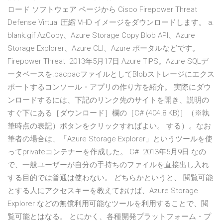
ロード ソフトウェア ページから Cisco Firepower Threat
Defense Virtual 圧縮 VHD イメージをダウンロードします。 a.
blank.gif AzCopy、Azure Storage Copy Blob API、Azure
Storage Explorer、Azure CLI、Azure ポータルなどです。
Firepower Threat 2013年5月17日 Azure TIPS。Azure SQLデ
ータベースを.bacpacファイルとしてBlobストレージにエクス
ポートするコンソール・アプリの作り方を紹介。 実際にダウ
ンロードするには、下記のリンク先のサイトを開き、説明の
すぐ下にある［ダウンロード］欄の［C# (404.8 KB)］（※執
筆時点の表記）ボタンをクリックすればよい。 する）。なお
筆者の場合は、「Azure Storage Explorer」というツールを使
ってprivateコンテナーを作成した。 C# 2013年5月9日 なの
で、一般ユーザーが自分の手持ちのファイルを直接出し入れ
する目的では普通は使わない。 どちらかというと、 閲覧可能
とする人にアクセスキーを教えておけば、Azure Storage
Explorer などの無償利用可能なツールを利用することで、閲
覧可能とはなる。 とにかく、各種開発プラットフォーム・プ