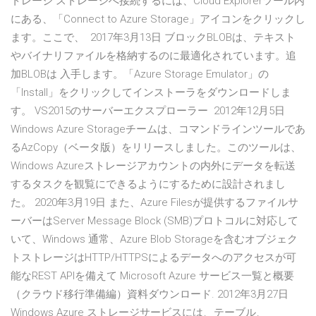
トレージ ストレージへ接続するには、Cloud Explorerツール内
にある、「Connect to Azure Storage」アイコンをクリックし
ます。ここで、 2017年3月13日 ブロックBLOBは、テキスト
やバイナリファイルを格納するのに最適化されています。追
加BLOBは 入手します。「Azure Storage Emulator」の
「Install」をクリックしてインストーラをダウンロードしま
す。 VS2015のサーバーエクスプローラー 2012年12月5日
Windows Azure Storageチームは、コマンドラインツールであ
るAzCopy（ベータ版）をリリースしました。このツールは、
Windows Azureストレージアカウントの内外にデータを転送
するタスクを観覧にできるようにするために設計されまし
た。 2020年3月19日 また、Azure Filesが提供するファイルサ
ーバーはServer Message Block (SMB)プロトコルに対応して
いて、Windows 通常、Azure Blob Storageを含むオブジェク
トストレージはHTTP/HTTPSによるデータへのアクセスが可
能なREST APIを備えて Microsoft Azure サービス一覧と概要
（クラウド移行準備編）資料ダウンロード. 2012年3月27日
Windows Azure ストレージサービスには、テーブル、